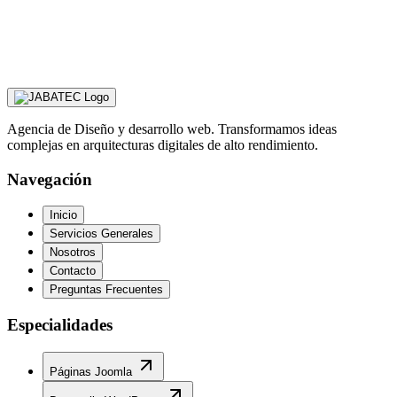
Máximo Betró
Firma de alta joyería valenciana que destaca por sus diseños de
aderezos tradicionales y piezas artesanales para eventos y alta
costura.
Agencia de Diseño y desarrollo web. Transformamos ideas
complejas en arquitecturas digitales de alto rendimiento.
Navegación
Inicio
Servicios Generales
Nosotros
Contacto
Preguntas Frecuentes
Especialidades
Páginas Joomla