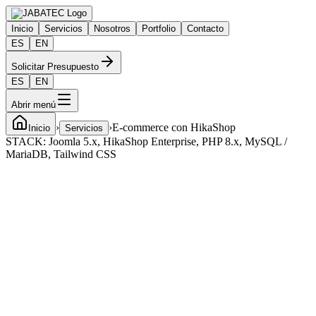
Inicio
Servicios
Nosotros
Portfolio
Contacto
ES
EN
Solicitar Presupuesto
ES
EN
Abrir menú
›
›
E-commerce con HikaShop
Inicio
Servicios
STACK:
Joomla 5.x, HikaShop Enterprise, PHP 8.x, MySQL /
MariaDB, Tailwind CSS
PLAZO DE ENTREGA