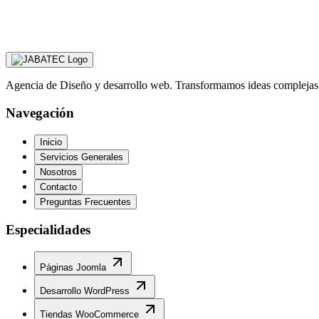
PLAZO DE ENTREGA
Plan Anual Estructurado / Soporte Cont
MODALIDAD DE TRABAJO
Presupuesto llave en mano (A cons
PÚBLICO OBJETIVO
Negocios digitales, pymes expansivas y mar
Agencia de Diseño y desarrollo web. Transformamos ideas complejas en
Navegación
Inicio
Servicios Generales
Nosotros
Contacto
Preguntas Frecuentes
Especialidades
Páginas Joomla
Desarrollo WordPress
Tiendas WooCommerce