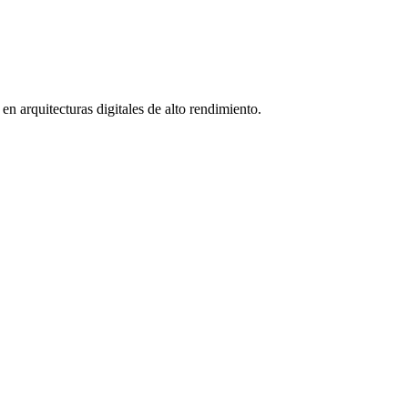
inuo
ultar)
cas de servicios que quieren delegar de forma robusta y seria su p
 arquitecturas digitales de alto rendimiento.