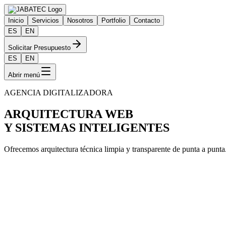
Inicio
Servicios
Nosotros
Portfolio
Contacto
ES
EN
Solicitar Presupuesto
ES
EN
Abrir menú
AGENCIA DIGITALIZADORA
ARQUITECTURA WEB
Y SISTEMAS INTELIGENTES
Ofrecemos arquitectura técnica limpia y transparente de punta a punta.
Desarrollo Web en Joomla
Joomla Core 5.x, PHP 8.x, Tailwind CSS, MySQL