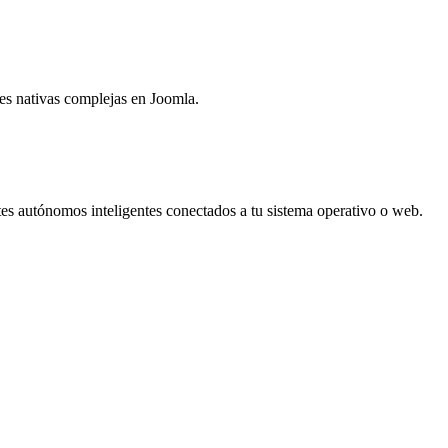
tes nativas complejas en Joomla.
tes autónomos inteligentes conectados a tu sistema operativo o web.
ieres evitar tecnicismos complejos de programación, aquí tienes
acceso 