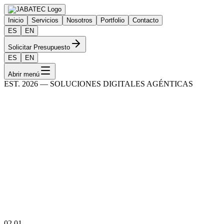
Inicio
Servicios
Nosotros
Portfolio
Contacto
ES
EN
Solicitar Presupuesto
ES
EN
Abrir menú
EST. 2026 — SOLUCIONES DIGITALES AGÉNTICAS
02.
01