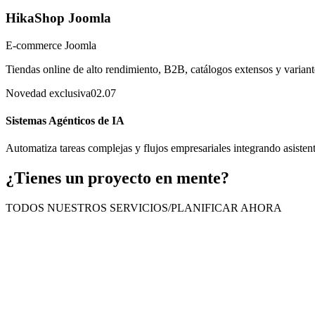
HikaShop Joomla
E-commerce Joomla
Tiendas online de alto rendimiento, B2B, catálogos extensos y varian
Novedad exclusiva
02.07
Sistemas Agénticos de IA
Automatiza tareas complejas y flujos empresariales integrando asisten
¿Tienes un proyecto en mente?
TODOS NUESTROS SERVICIOS
/
PLANIFICAR AHORA
02 / SOLUCIONES ORIENTADAS A TUS OBJETIVOS
¿Qué necesita tu negocio hoy?
Sabemos que la tecnología es simplemente un canal, no el fin. Si pref
crecimiento de forma sencilla.